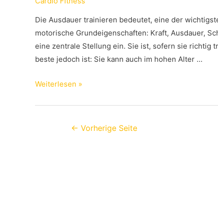
Cardio Fitness
Die Ausdauer trainieren bedeutet, eine der wichtigs
motorische Grundeigenschaften: Kraft, Ausdauer, Sch
eine zentrale Stellung ein. Sie ist, sofern sie richtig
beste jedoch ist: Sie kann auch im hohen Alter …
Ausdauer
Weiterlesen »
trainieren:
Sinnvoll
und
Beitragsnavigation
←
Vorherige Seite
effektiv!