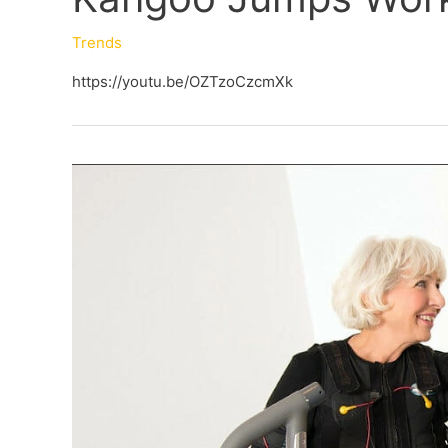
Trends
https://youtu.be/OZTzoCzcmXk