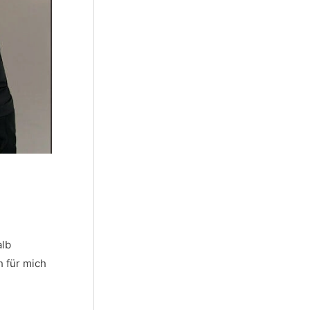
alb
h für mich