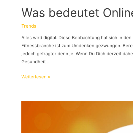
Was bedeutet Onlin
Trends
Alles wird digital. Diese Beobachtung hat sich in d
Fitnessbranche ist zum Umdenken gezwungen. Bereits
jedoch gefragter denn je. Wenn Du Dich derzeit dah
Gesundheit …
Was
Weiterlesen »
bedeutet
Online
Fitness?