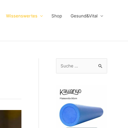
Wissenswertes
Shop
Gesund&Vital
S
u
c
h
e
n
n
a