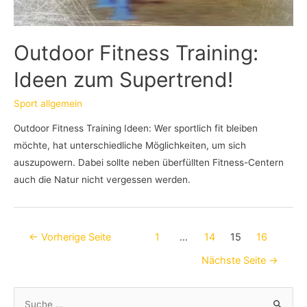
Outdoor Fitness Training:
Ideen zum Supertrend!
Sport allgemein
Outdoor Fitness Training Ideen: Wer sportlich fit bleiben
möchte, hat unterschiedliche Möglichkeiten, um sich
auszupowern. Dabei sollte neben überfüllten Fitness-Centern
auch die Natur nicht vergessen werden.
Beitragsnavigation
←
Vorherige Seite
1
…
14
15
16
Nächste Seite
→
S