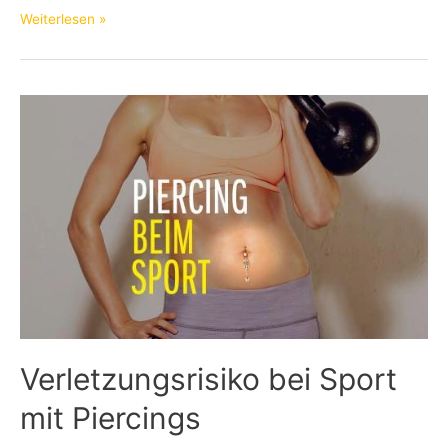
Nachbrenneffekt
Weiterlesen »
beim
Sport:
Märchen
oder
Fakt?
Verletzungsrisiko bei Sport
mit Piercings