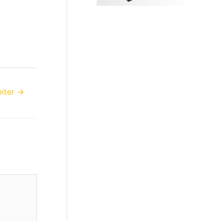
iter
→