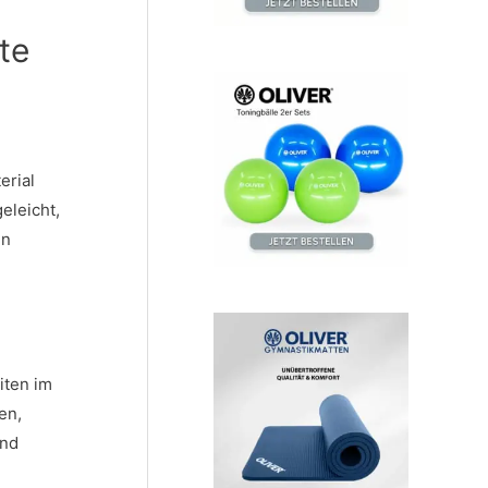
te
erial
eleicht,
in
iten im
en,
ind