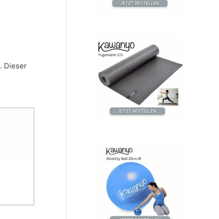
c
h
:
. Dieser