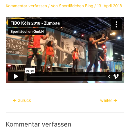
Kommentar verfassen
/ Von
Sportlädchen Blog
/
13. April 2018
Beitragsnavigation
←
zurück
weiter
→
Kommentar verfassen