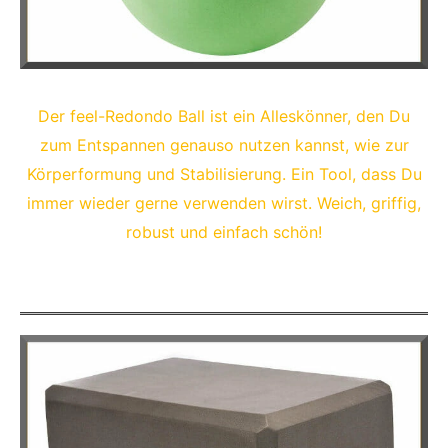
Der feel-Redondo Ball ist ein Alleskönner, den Du
zum Entspannen genauso nutzen kannst, wie zur
Körperformung und Stabilisierung. Ein Tool, dass Du
immer wieder gerne verwenden wirst. Weich, griffig,
robust und einfach schön!