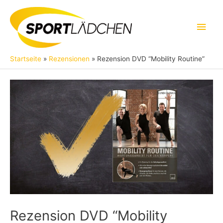
Zum
Inhalt
Hau
springen
Startseite
Rezensionen
Rezension DVD “Mobility Routine”
Rezension DVD “Mobility