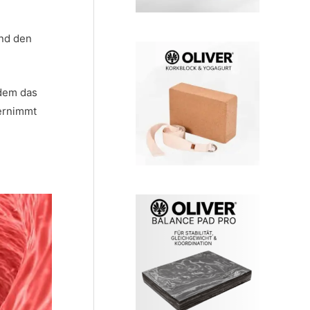
und den
rdem das
bernimmt