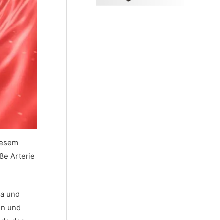
iesem
ße Arterie
ta und
en und