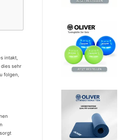
 intakt,
 dies sehr
u folgen,
inen
en
sorgt