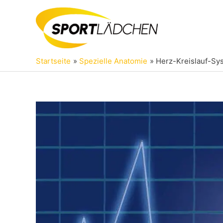
Zum
Inhalt
springen
Startseite
Spezielle Anatomie
Herz-Kreislauf-Sys