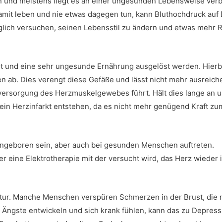
n und meistens liegt es an einer ungesunden Lebensweise ver
amit leben und nie etwas dagegen tun, kann Bluthochdruck auf 
glich versuchen, seinen Lebensstil zu ändern und etwas mehr 
t und eine sehr ungesunde Ernährung ausgelöst werden. Hierbe
n ab. Dies verengt diese Gefäße und lässt nicht mehr ausreich
versorgung des Herzmuskelgewebes führt. Hält dies lange an u
ein Herzinfarkt entstehen, da es nicht mehr genügend Kraft 
ngeboren sein, aber auch bei gesunden Menschen auftreten.
 eine Elektrotherapie mit der versucht wird, das Herz wieder 
r. Manche Menschen verspüren Schmerzen in der Brust, die n
 Ängste entwickeln und sich krank fühlen, kann das zu Depres