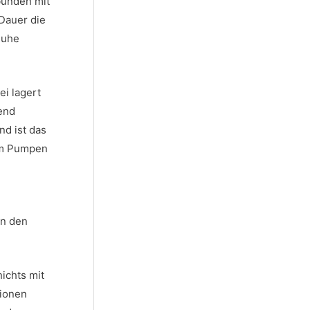
bunden mit
Dauer die
Ruhe
i lagert
end
nd ist das
zum Pumpen
in den
ichts mit
sionen