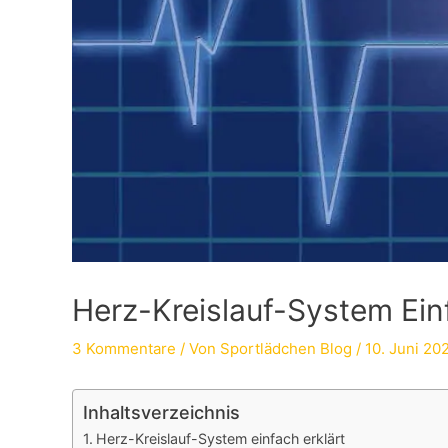
Herz-Kreislauf-System Einf
3 Kommentare
/ Von
Sportlädchen Blog
/
10. Juni 20
Inhaltsverzeichnis
Herz-Kreislauf-System einfach erklärt