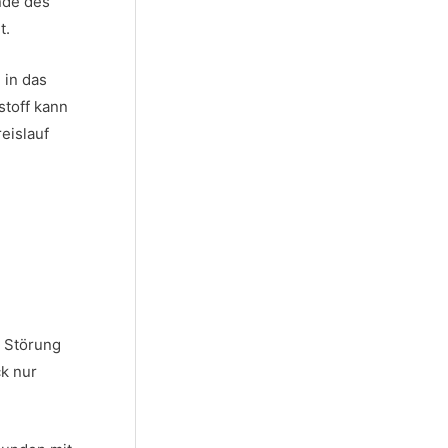
nde des
t.
 in das
stoff kann
eislauf
r Störung
k nur