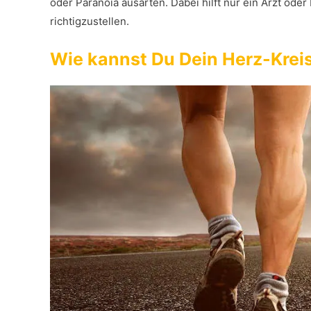
oder Paranoia ausarten. Dabei hilft nur ein Arzt od
richtigzustellen.
Wie kannst Du Dein Herz-Krei