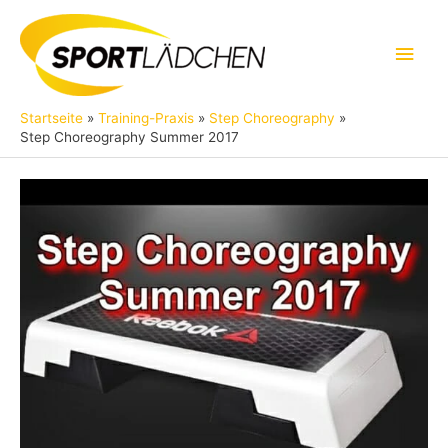
Zum
Inhalt
Hau
springen
Startseite
Training-Praxis
Step Choreography
Step Choreography Summer 2017