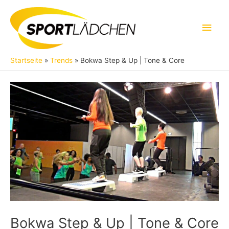
Zum
Inhalt
Hau
springen
Startseite
Trends
Bokwa Step & Up | Tone & Core
Bokwa Step & Up | Tone & Core