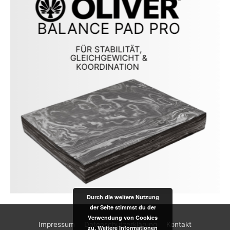
Durch die weitere Nutzung
der Seite stimmst du der
Verwendung von Cookies
Impressum
Datenschutzerklärung
Kontakt
zu.
Weitere Informationen