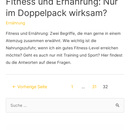
Fitness und Ernährung: Nur
im Doppelpack wirksam?
Ernährung
Fitness und Ernährung: Zwei Begriffe, die man gerne in einem
Atemzug zusammen erwähnt. Wie wichtig ist die
Nahrungszufuhr, wenn ich ein gutes Fitness-Level erreichen
möchte? Geht es auch nur mit Training und Sport? Hier findest
du die Antworten auf diese Fragen.
Beitragsnavigation
←
Vorherige Seite
1
…
31
32
S
u
c
h