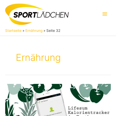
Zum
Inhalt
Hau
springen
Startseite
Ernährung
Seite 32
Ernährung