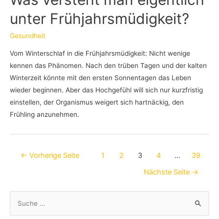
unter Frühjahrsmüdigkeit?
Gesundheit
Vom Winterschlaf in die Frühjahrsmüdigkeit: Nicht wenige
kennen das Phänomen. Nach den trüben Tagen und der kalten
Winterzeit könnte mit den ersten Sonnentagen das Leben
wieder beginnen. Aber das Hochgefühl will sich nur kurzfristig
einstellen, der Organismus weigert sich hartnäckig, den
Frühling anzunehmen.
Beitragsnavigation
←
Vorherige Seite
1
2
3
4
…
39
Nächste Seite
→
S
u