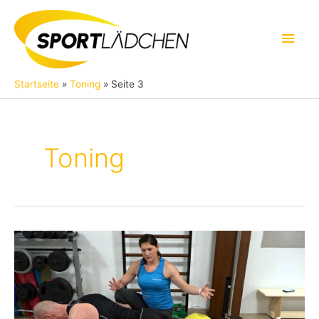
Zum
Inhalt
Hau
springen
Startseite
Toning
Seite 3
Toning