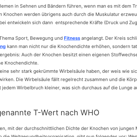
lemen in Sehnen und Bändern führen, wenn man es mit dem Tr
 den Knochen werden übrigens auch durch die Muskulatur erzweu
bei entwickeln sich dann entsprechende Kräfte (Druck und Zug
im Thema Sport, Bewegung und
Fitness
angelangt. Der Kreis schli
ing
kann man nicht nur die Knochendichte erhöhen, sondern tat
gebnis: Auch der Knochen besitzt einen eigenen Stoffwechs
ohe Knochendichte.
eine sehr stark gekrümmte Wirbelsäule haben, der weis wie si
irken. Die Wirbelsäule fällt regelrecht zusammen und die Kör
t jedem Wirbelbruch kleiner, was sich durchaus auf die Lunge 
sogenannte T-Wert nach WHO
ten, mit der durchschnittlichen Dichte der Knochen von junge
o die Weltgesundheitsorganisation, gibt nun folgendes vor: We