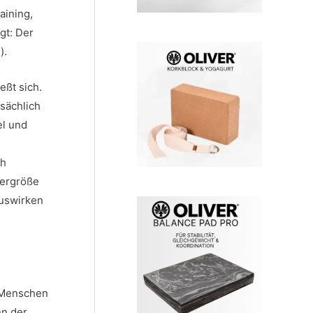
aining,
gt: Der
).
eßt sich.
sächlich
el und
ch
pergröße
auswirken
n Menschen
nn der