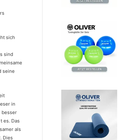
rs
ht sich
s sind
gemeinsame
d seine
eit
eser in
n besser
t es. Das
gsamer als
. Dies