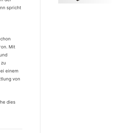
nn spricht
schon
on. Mit
 und
 zu
Bei einem
ttlung von
che dies