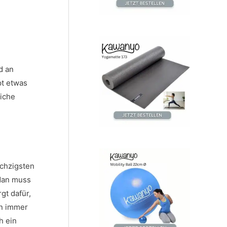
c
h
:
d an
pt etwas
liche
echzigsten
 Man muss
gt dafür,
en immer
h ein