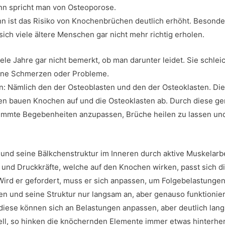
nn spricht man von Osteoporose.
n ist das Risiko von Knochenbrüchen deutlich erhöht. Besonde
ich viele ältere Menschen gar nicht mehr richtig erholen.
iele Jahre gar nicht bemerkt, ob man darunter leidet. Sie schleic
eine Schmerzen oder Probleme.
en: Nämlich den der Osteoblasten und den der Osteoklasten. Die
ten bauen Knochen auf und die Osteoklasten ab. Durch diese 
stimmte Begebenheiten anzupassen, Brüche heilen zu lassen un
n und seine Bälkchenstruktur im Inneren durch aktive Muskelarb
 und Druckkräfte, welche auf den Knochen wirken, passt sich di
: Wird er gefordert, muss er sich anpassen, um Folgebelastunge
n und seine Struktur nur langsam an, aber genauso funktionier
 diese können sich an Belastungen anpassen, aber deutlich lan
ell, so hinken die knöchernden Elemente immer etwas hinterher