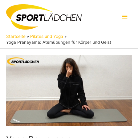
Zum
Inhalt
Hau
springen
Startseite
Pilates und Yoga
Yoga Pranayama: Atemübungen für Körper und Geist