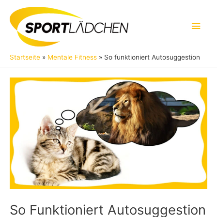
Zum
Inhalt
Hau
springen
Startseite
Mentale Fitness
So funktioniert Autosuggestion
So Funktioniert Autosuggestion