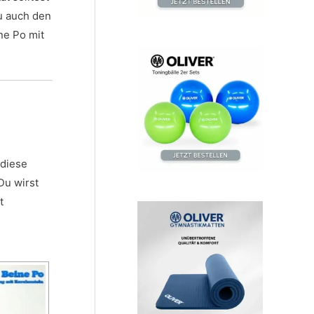
u auch den
ne Po mit
 diese
Du wirst
t