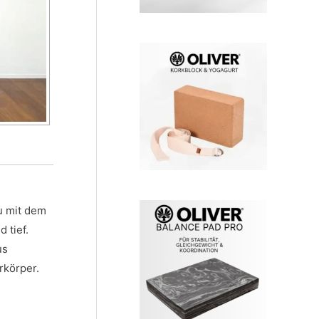
du mit dem
 tief.
us
rkörper.