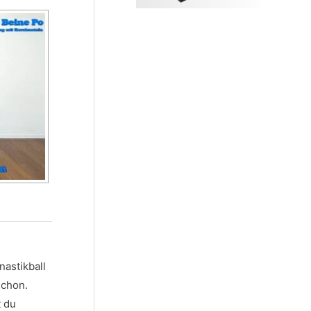
nastikball
schon.
t du