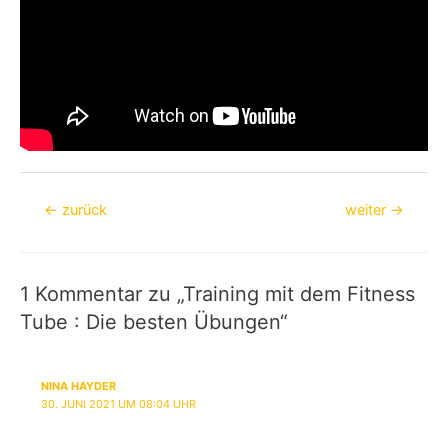
Beitragsnavigation
←
zurück
weiter
→
1 Kommentar zu „Training mit dem Fitness
Tube : Die besten Übungen“
NINA HAYDER
30. JUNI 2021 UM 08:04 UHR