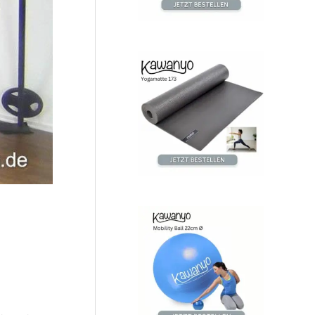
c
h
: