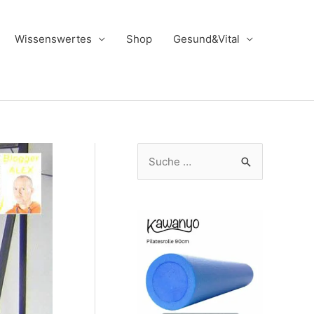
Wissenswertes
Shop
Gesund&Vital
S
u
c
h
e
n
n
a