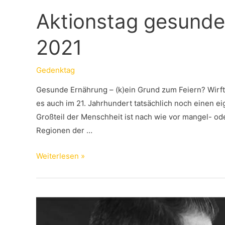
Aktionstag gesunde
2021
Gedenktag
Gesunde Ernährung – (k)ein Grund zum Feiern? Wirft 
es auch im 21. Jahrhundert tatsächlich noch einen e
Großteil der Menschheit ist nach wie vor mangel- o
Regionen der …
Aktionstag
Weiterlesen »
gesunde
Ernährung
am
7.
März