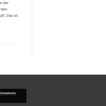
te der
rden.
ft. Das ist
→
nformationen