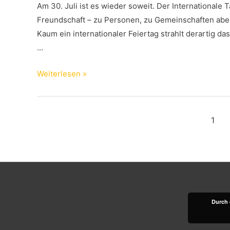
Am 30. Juli ist es wieder soweit. Der Internationale 
Freundschaft – zu Personen, zu Gemeinschaften abe
Kaum ein internationaler Feiertag strahlt derartig da
…
Internationaler
Weiterlesen »
Tag
der
Freundschaft
Beitragsnavigation
1
2019
Durch 