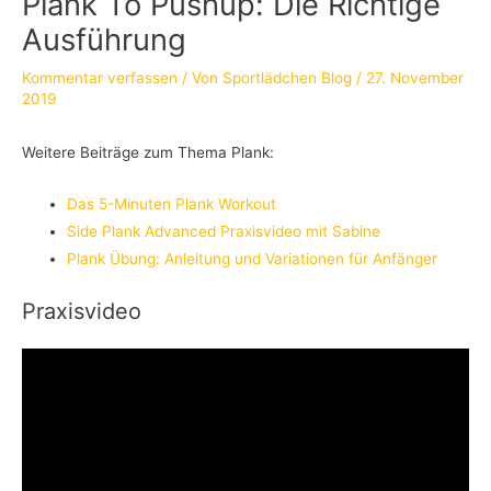
Plank To Pushup: Die Richtige
Ausführung
Kommentar verfassen
/ Von
Sportlädchen Blog
/
27. November
2019
Weitere Beiträge zum Thema Plank:
Das 5-Minuten Plank Workout
Side Plank Advanced Praxisvideo mit Sabine
Plank Übung: Anleitung und Variationen für Anfänger
Praxisvideo