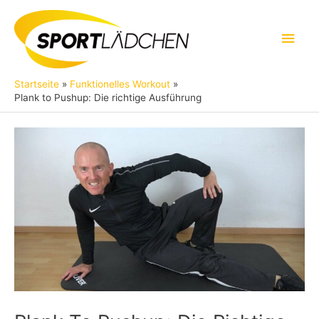
Zum
Inhalt
Hau
springen
Startseite
Funktionelles Workout
Plank to Pushup: Die richtige Ausführung