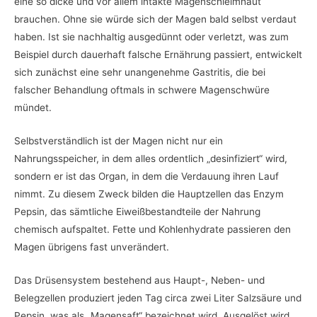
eine so dicke und vor allem intakte Magenschleimhaut
brauchen. Ohne sie würde sich der Magen bald selbst verdaut
haben. Ist sie nachhaltig ausgedünnt oder verletzt, was zum
Beispiel durch dauerhaft falsche Ernährung passiert, entwickelt
sich zunächst eine sehr unangenehme Gastritis, die bei
falscher Behandlung oftmals in schwere Magenschwüre
mündet.
Selbstverständlich ist der Magen nicht nur ein
Nahrungsspeicher, in dem alles ordentlich „desinfiziert“ wird,
sondern er ist das Organ, in dem die Verdauung ihren Lauf
nimmt. Zu diesem Zweck bilden die Hauptzellen das Enzym
Pepsin, das sämtliche Eiweißbestandteile der Nahrung
chemisch aufspaltet. Fette und Kohlenhydrate passieren den
Magen übrigens fast unverändert.
Das Drüsensystem bestehend aus Haupt-, Neben- und
Belegzellen produziert jeden Tag circa zwei Liter Salzsäure und
Pepsin, was als „Magensaft“ bezeichnet wird. Ausgelöst wird