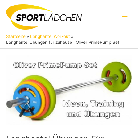
Zum
Inhalt
Hau
springen
Startseite
Langhantel Workout
Langhantel Übungen für zuhause | Oliver PrimePump Set