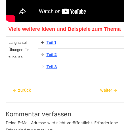
Viele weitere Ideen und Beispiele zum Thema
→
Teil 1
Langhantel
Übungen für
→
Teil 2
zuhause
→
Teil 3
Beitragsnavigation
←
zurück
weiter
→
Kommentar verfassen
Deine E-Mail-Adresse wird nicht veröffentlicht.
Erforderliche