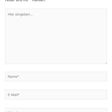
Felder sind mit
*
markiert
Hier
eingeben…
Name*
E-
Mail*
Website