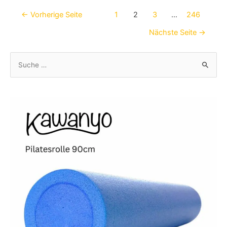
Beitragsnavigation
←
Vorherige Seite
1
2
3
…
246
Nächste Seite
→
S
u
c
h
e
n
n
a
c
h
: