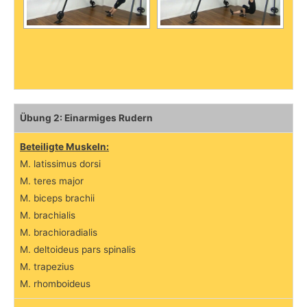
Übung 2: Einarmiges Rudern
Beteiligte Muskeln:
M. latissimus dorsi
M. teres major
M. biceps brachii
M. brachialis
M. brachioradialis
M. deltoideus pars spinalis
M. trapezius
M. rhomboideus