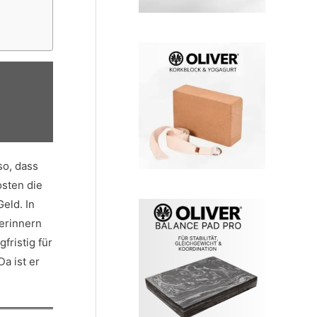
so, dass
osten die
eld. In
erinnern
fristig für
a ist er