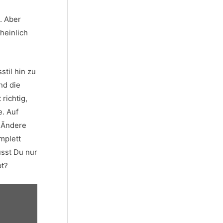
. Aber
heinlich
til hin zu
nd die
 richtig,
e. Auf
. Ändere
mplett
sst Du nur
pt?