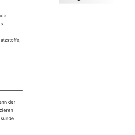
nde
us
atzstoffe,
kann der
zieren
gesunde