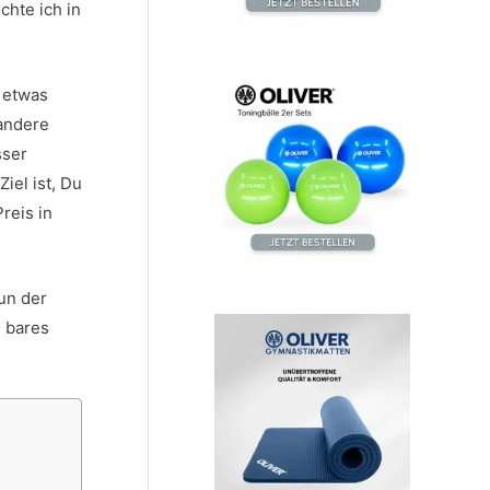
chte ich in
t etwas
 andere
sser
iel ist, Du
reis in
nun der
h bares