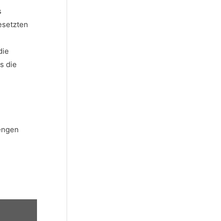
s
esetzten
die
s die
rengen